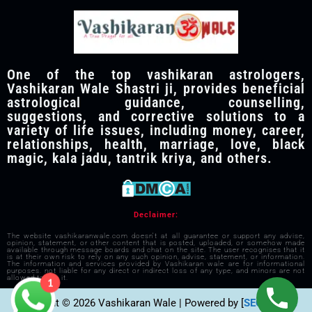
One of the top vashikaran astrologers,
Vashikaran Wale Shastri ji, provides beneficial
astrological guidance, counselling,
suggestions, and corrective solutions to a
variety of life issues, including money, career,
relationships, health, marriage, love, black
magic, kala jadu, tantrik kriya, and others.
Declaimer:
The website vashikaranwale.com doesn't at all guarantee or support any advise,
opinion, statement, or other content that is posted, uploaded, or somehow made
available through message boards and chat on the site. The user recognises that it
is at their own risk to rely on any such opinion, advise, statement, or information.
The information and services provided by Vashikaran wale are for informational
purposes. not liable for any direct or indirect loss of any type, and minors are not
allowed to use it.
1
Copyright © 2026 Vashikaran Wale | Powered by [
SEO Visible