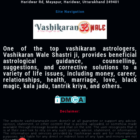
Haridwar Rd, Mayapur, Haridwar, Uttarakhand 249401
Site Navigation
One of the top vashikaran astrologers,
Vashikaran Wale Shastri ji, provides beneficial
astrological guidance, counselling,
suggestions, and corrective solutions to a
variety of life issues, including money, career,
relationships, health, marriage, love, black
magic, kala jadu, tantrik kriya, and others.
Declaimer:
The website vashikaranwale.com doesn't at all guarantee or support any advise,
opinion, statement, or other content that is posted, uploaded, or somehow made
available through message boards and chat on the site. The user recognises that it
is at their own risk to rely on any such opinion, advise, statement, or information.
The information and services provided by Vashikaran wale are for informational
purposes. not liable for any direct or indirect loss of any type, and minors are not
allowed to use it.