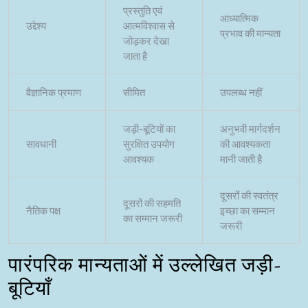
प्रस्तुति एवं
आध्यात्मिक
उद्देश्य
आत्मविश्वास से
प्रभाव की मान्यता
जोड़कर देखा
जाता है
वैज्ञानिक प्रमाण
सीमित
उपलब्ध नहीं
जड़ी-बूटियों का
अनुभवी मार्गदर्शन
सावधानी
सुरक्षित उपयोग
की आवश्यकता
आवश्यक
मानी जाती है
दूसरों की स्वतंत्र
दूसरों की सहमति
नैतिक पक्ष
इच्छा का सम्मान
का सम्मान जरूरी
जरूरी
पारंपरिक मान्यताओं में उल्लेखित जड़ी-
बूटियाँ