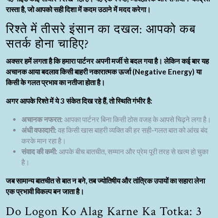
रास्ता है, जो आपको सही दिशा में कदम उठाने में मदद करेगा।
रिश्ते में तीसरे इंसान का दखल: आपको कब
सतर्क होना चाहिए?
अक्सर हमें लगता है कि हमारा पार्टनर अपनी मर्जी से बदल गया है। लेकिन कई बार यह
अचानक आया बदलाव किसी बाहरी नकारात्मक ऊर्जा (Negative Energy) या
किसी के गलत प्रभाव का नतीजा होता है।
अगर आपके रिश्ते में ये 3 संकेत दिख रहे हैं, तो स्थिति गंभीर है:
अचानक नफरत:
आपका पार्टनर बिना किसी ठोस वजह के आपसे चिढ़ने लगा है।
अंधी वफादारी:
वह किसी खास बाहरी व्यक्ति की हर सही-गलत बात को आंख बंद
करके मान रहा है।
संवाद की कमी:
आपके बीच बातचीत, सम्मान और प्रेम पूरी तरह से खत्म हो चुका
है।
जब सामान्य बातचीत से बात न बने, तब ज्योतिषीय और तांत्रिक उपायों का सहारा लेना
एक प्रभावी विकल्प बन जाता है।
Do Logon Ko Alag Karne Ka Totka: 3