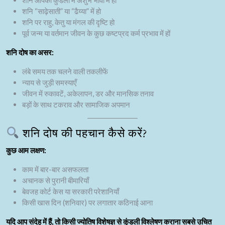
शनि आपकी कुंडली में अशुभ भावों में हो
शनि “साढ़ेसाती” या “ढैय्या” में हो
शनि पर राहु, केतु या मंगल की दृष्टि हो
पूर्व जन्म या वर्तमान जीवन के कुछ कष्टप्रद कर्म प्रभाव में हों
शनि दोष का असर:
लंबे समय तक चलने वाली तकलीफें
न्याय से जुड़ी समस्याएँ
जीवन में रुकावटें, अकेलापन, डर और मानसिक तनाव
बड़ों के साथ टकराव और सामाजिक अपमान
शनि दोष की पहचान कैसे करें?
कुछ आम लक्षण:
काम में बार-बार असफलता
अचानक से पुरानी बीमारियाँ
बेवजह कोर्ट केस या सरकारी परेशानियाँ
किसी खास दिन (शनिवार) पर लगातार कठिनाई आना
यदि आप संदेह में हैं, तो किसी
ज्योतिष विशेषज्ञ से कुंडली विश्लेषण
कराना सबसे उचित