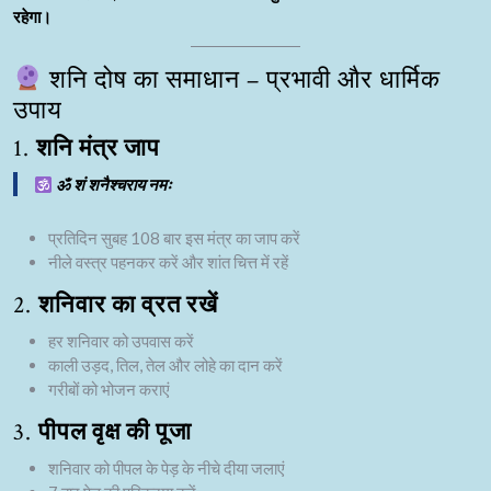
रहेगा।
शनि दोष का समाधान – प्रभावी और धार्मिक
उपाय
1.
शनि मंत्र जाप
ॐ शं शनैश्चराय नमः
प्रतिदिन सुबह 108 बार इस मंत्र का जाप करें
नीले वस्त्र पहनकर करें और शांत चित्त में रहें
2.
शनिवार का व्रत रखें
हर शनिवार को उपवास करें
काली उड़द, तिल, तेल और लोहे का दान करें
गरीबों को भोजन कराएं
3.
पीपल वृक्ष की पूजा
शनिवार को पीपल के पेड़ के नीचे दीया जलाएं