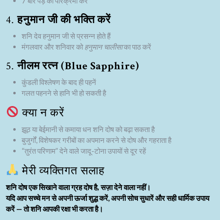
7 बार पेड़ की परिक्रमा करें
4.
हनुमान जी की भक्ति करें
शनि देव हनुमान जी से प्रसन्न होते हैं
मंगलवार और शनिवार को
हनुमान चालीसा
का पाठ करें
5.
नीलम रत्न (Blue Sapphire)
कुंडली विश्लेषण के बाद ही पहनें
गलत पहनने से हानि भी हो सकती है
क्या न करें
झूठ या बेईमानी से कमाया धन शनि दोष को बढ़ा सकता है
बुजुर्गों, विशेषकर गरीबों का अपमान करने से दोष और गहराता है
“तुरंत परिणाम” देने वाले जादू-टोना उपायों से दूर रहें
मेरी व्यक्तिगत सलाह
शनि दोष एक
सिखाने वाला ग्रह दोष है, सज़ा देने वाला नहीं
।
यदि आप सच्चे मन से अपनी ऊर्जा शुद्ध करें, अपनी सोच सुधारें और सही धार्मिक उपाय
करें — तो
शनि आपकी रक्षा भी करता है
।