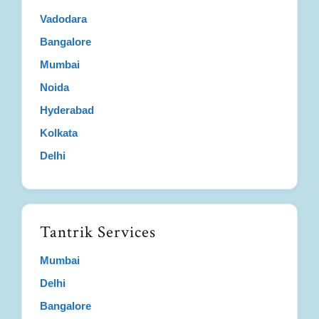
Vadodara
Bangalore
Mumbai
Noida
Hyderabad
Kolkata
Delhi
Tantrik Services
Mumbai
Delhi
Bangalore