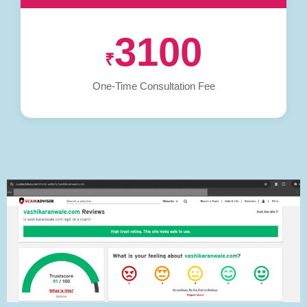
3100
₹
One-Time Consultation Fee