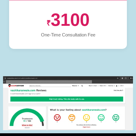
3100
₹
One-Time Consultation Fee