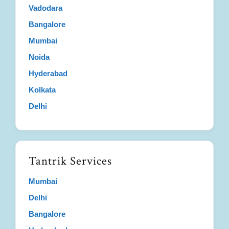
Vadodara
Bangalore
Mumbai
Noida
Hyderabad
Kolkata
Delhi
Tantrik Services
Mumbai
Delhi
Bangalore