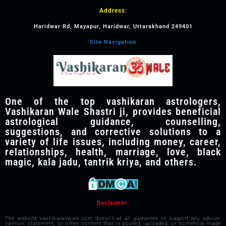
Address:
Haridwar Rd, Mayapur, Haridwar, Uttarakhand 249401
Site Navigation
One of the top vashikaran astrologers,
Vashikaran Wale Shastri ji, provides beneficial
astrological guidance, counselling,
suggestions, and corrective solutions to a
variety of life issues, including money, career,
relationships, health, marriage, love, black
magic, kala jadu, tantrik kriya, and others.
Declaimer:
The website vashikaranwale.com doesn't at all guarantee or support any advise,
opinion, statement, or other content that is posted, uploaded, or somehow made