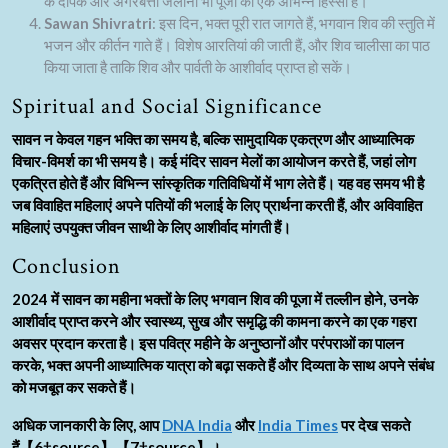
के दीपक और अगरबत्ती जलाना भी पूजा का एक अभिन्न हिस्सा है।
Sawan Shivratri
: इस दिन, भक्त पूरी रात जागते हैं, भगवान शिव की स्तुति में
भजन और कीर्तन गाते हैं। विशेष आरतियां की जाती हैं, और शिव चालीसा का पाठ
किया जाता है ताकि शिव और पार्वती के आशीर्वाद प्राप्त हो सकें।
Spiritual and Social Significance
सावन न केवल गहन भक्ति का समय है, बल्कि सामुदायिक एकत्रण और आध्यात्मिक
विचार-विमर्श का भी समय है। कई मंदिर सावन मेलों का आयोजन करते हैं, जहां लोग
एकत्रित होते हैं और विभिन्न सांस्कृतिक गतिविधियों में भाग लेते हैं। यह वह समय भी है
जब विवाहित महिलाएं अपने पतियों की भलाई के लिए प्रार्थना करती हैं, और अविवाहित
महिलाएं उपयुक्त जीवन साथी के लिए आशीर्वाद मांगती हैं।
Conclusion
2024 में सावन का महीना भक्तों के लिए भगवान शिव की पूजा में तल्लीन होने, उनके
आशीर्वाद प्राप्त करने और स्वास्थ्य, सुख और समृद्धि की कामना करने का एक गहरा
अवसर प्रदान करता है। इस पवित्र महीने के अनुष्ठानों और परंपराओं का पालन
करके, भक्त अपनी आध्यात्मिक यात्रा को बढ़ा सकते हैं और दिव्यता के साथ अपने संबंध
को मजबूत कर सकते हैं।
अधिक जानकारी के लिए, आप
DNA India
और
India Times
पर देख सकते
हैं【6†source】【7†source】।